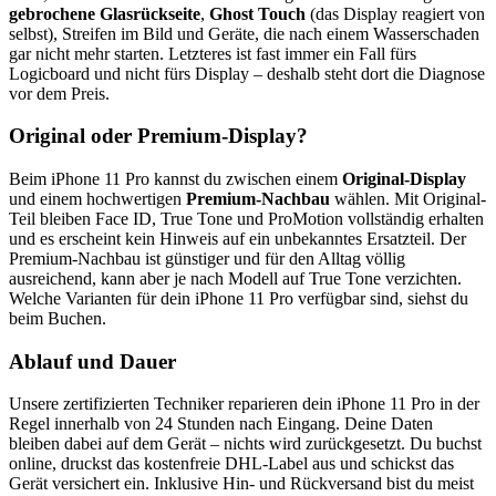
gebrochene Glasrückseite
,
Ghost Touch
(das Display reagiert von
selbst), Streifen im Bild und Geräte, die nach einem Wasserschaden
gar nicht mehr starten. Letzteres ist fast immer ein Fall fürs
Logicboard und nicht fürs Display – deshalb steht dort die Diagnose
vor dem Preis.
Original oder Premium-Display?
Beim
iPhone 11 Pro
kannst du zwischen einem
Original-Display
und einem hochwertigen
Premium-Nachbau
wählen. Mit Original-
Teil bleiben Face ID, True Tone und ProMotion vollständig erhalten
und es erscheint kein Hinweis auf ein unbekanntes Ersatzteil. Der
Premium-Nachbau ist günstiger und für den Alltag völlig
ausreichend, kann aber je nach Modell auf True Tone verzichten.
Welche Varianten für dein
iPhone 11 Pro
verfügbar sind, siehst du
beim Buchen.
Ablauf und Dauer
Unsere zertifizierten Techniker reparieren dein
iPhone 11 Pro
in der
Regel innerhalb von 24 Stunden nach Eingang. Deine Daten
bleiben dabei auf dem Gerät – nichts wird zurückgesetzt. Du buchst
online, druckst das kostenfreie DHL-Label aus und schickst das
Gerät versichert ein. Inklusive Hin- und Rückversand bist du meist