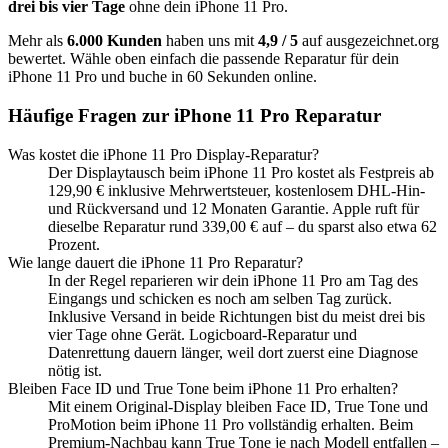
drei bis vier Tage
ohne dein
iPhone 11 Pro
.
Mehr als
6.000 Kunden
haben uns mit
4,9 / 5
auf ausgezeichnet.org
bewertet. Wähle oben einfach die passende Reparatur für dein
iPhone 11 Pro
und buche in 60 Sekunden online.
Häufige Fragen zur
iPhone 11 Pro
Reparatur
Was kostet die iPhone 11 Pro Display-Reparatur?
Der Displaytausch beim iPhone 11 Pro kostet als Festpreis ab
129,90 € inklusive Mehrwertsteuer, kostenlosem DHL-Hin-
und Rückversand und 12 Monaten Garantie. Apple ruft für
dieselbe Reparatur rund 339,00 € auf – du sparst also etwa 62
Prozent.
Wie lange dauert die iPhone 11 Pro Reparatur?
In der Regel reparieren wir dein iPhone 11 Pro am Tag des
Eingangs und schicken es noch am selben Tag zurück.
Inklusive Versand in beide Richtungen bist du meist drei bis
vier Tage ohne Gerät. Logicboard-Reparatur und
Datenrettung dauern länger, weil dort zuerst eine Diagnose
nötig ist.
Bleiben Face ID und True Tone beim iPhone 11 Pro erhalten?
Mit einem Original-Display bleiben Face ID, True Tone und
ProMotion beim iPhone 11 Pro vollständig erhalten. Beim
Premium-Nachbau kann True Tone je nach Modell entfallen –