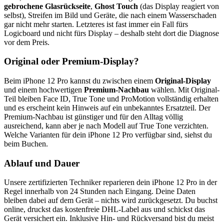
gebrochene Glasrückseite
,
Ghost Touch
(das Display reagiert von
selbst), Streifen im Bild und Geräte, die nach einem Wasserschaden
gar nicht mehr starten. Letzteres ist fast immer ein Fall fürs
Logicboard und nicht fürs Display – deshalb steht dort die Diagnose
vor dem Preis.
Original oder Premium-Display?
Beim
iPhone 12 Pro
kannst du zwischen einem
Original-Display
und einem hochwertigen
Premium-Nachbau
wählen. Mit Original-
Teil bleiben Face ID, True Tone und ProMotion vollständig erhalten
und es erscheint kein Hinweis auf ein unbekanntes Ersatzteil. Der
Premium-Nachbau ist günstiger und für den Alltag völlig
ausreichend, kann aber je nach Modell auf True Tone verzichten.
Welche Varianten für dein
iPhone 12 Pro
verfügbar sind, siehst du
beim Buchen.
Ablauf und Dauer
Unsere zertifizierten Techniker reparieren dein
iPhone 12 Pro
in der
Regel innerhalb von 24 Stunden nach Eingang. Deine Daten
bleiben dabei auf dem Gerät – nichts wird zurückgesetzt. Du buchst
online, druckst das kostenfreie DHL-Label aus und schickst das
Gerät versichert ein. Inklusive Hin- und Rückversand bist du meist