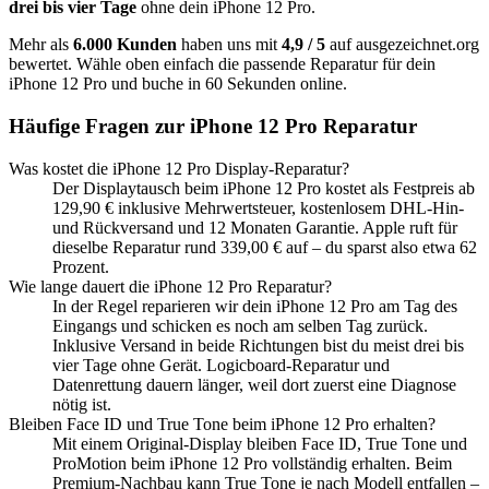
drei bis vier Tage
ohne dein
iPhone 12 Pro
.
Mehr als
6.000 Kunden
haben uns mit
4,9 / 5
auf ausgezeichnet.org
bewertet. Wähle oben einfach die passende Reparatur für dein
iPhone 12 Pro
und buche in 60 Sekunden online.
Häufige Fragen zur
iPhone 12 Pro
Reparatur
Was kostet die iPhone 12 Pro Display-Reparatur?
Der Displaytausch beim iPhone 12 Pro kostet als Festpreis ab
129,90 € inklusive Mehrwertsteuer, kostenlosem DHL-Hin-
und Rückversand und 12 Monaten Garantie. Apple ruft für
dieselbe Reparatur rund 339,00 € auf – du sparst also etwa 62
Prozent.
Wie lange dauert die iPhone 12 Pro Reparatur?
In der Regel reparieren wir dein iPhone 12 Pro am Tag des
Eingangs und schicken es noch am selben Tag zurück.
Inklusive Versand in beide Richtungen bist du meist drei bis
vier Tage ohne Gerät. Logicboard-Reparatur und
Datenrettung dauern länger, weil dort zuerst eine Diagnose
nötig ist.
Bleiben Face ID und True Tone beim iPhone 12 Pro erhalten?
Mit einem Original-Display bleiben Face ID, True Tone und
ProMotion beim iPhone 12 Pro vollständig erhalten. Beim
Premium-Nachbau kann True Tone je nach Modell entfallen –