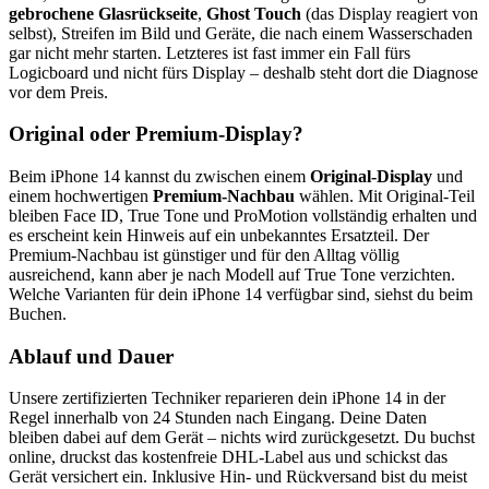
gebrochene Glasrückseite
,
Ghost Touch
(das Display reagiert von
selbst), Streifen im Bild und Geräte, die nach einem Wasserschaden
gar nicht mehr starten. Letzteres ist fast immer ein Fall fürs
Logicboard und nicht fürs Display – deshalb steht dort die Diagnose
vor dem Preis.
Original oder Premium-Display?
Beim
iPhone 14
kannst du zwischen einem
Original-Display
und
einem hochwertigen
Premium-Nachbau
wählen. Mit Original-Teil
bleiben Face ID, True Tone und ProMotion vollständig erhalten und
es erscheint kein Hinweis auf ein unbekanntes Ersatzteil. Der
Premium-Nachbau ist günstiger und für den Alltag völlig
ausreichend, kann aber je nach Modell auf True Tone verzichten.
Welche Varianten für dein
iPhone 14
verfügbar sind, siehst du beim
Buchen.
Ablauf und Dauer
Unsere zertifizierten Techniker reparieren dein
iPhone 14
in der
Regel innerhalb von 24 Stunden nach Eingang. Deine Daten
bleiben dabei auf dem Gerät – nichts wird zurückgesetzt. Du buchst
online, druckst das kostenfreie DHL-Label aus und schickst das
Gerät versichert ein. Inklusive Hin- und Rückversand bist du meist