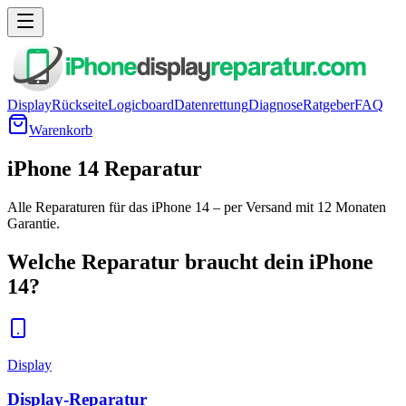
Display
Rückseite
Logicboard
Datenrettung
Diagnose
Ratgeber
FAQ
Warenkorb
iPhone 14 Reparatur
Alle Reparaturen für das iPhone 14 – per Versand mit 12 Monaten
Garantie.
Welche Reparatur braucht dein
iPhone
14
?
Display
Display-Reparatur