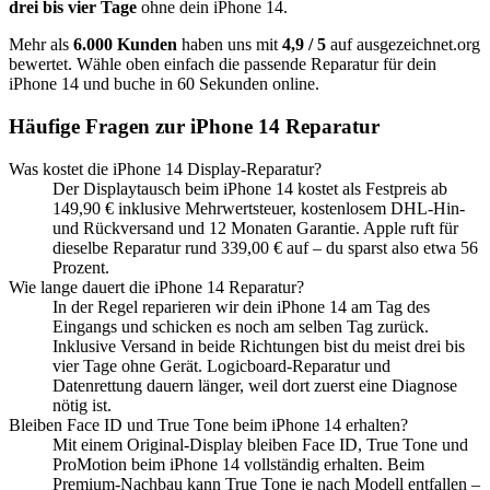
drei bis vier Tage
ohne dein
iPhone 14
.
Mehr als
6.000 Kunden
haben uns mit
4,9 / 5
auf ausgezeichnet.org
bewertet. Wähle oben einfach die passende Reparatur für dein
iPhone 14
und buche in 60 Sekunden online.
Häufige Fragen zur
iPhone 14
Reparatur
Was kostet die iPhone 14 Display-Reparatur?
Der Displaytausch beim iPhone 14 kostet als Festpreis ab
149,90 € inklusive Mehrwertsteuer, kostenlosem DHL-Hin-
und Rückversand und 12 Monaten Garantie. Apple ruft für
dieselbe Reparatur rund 339,00 € auf – du sparst also etwa 56
Prozent.
Wie lange dauert die iPhone 14 Reparatur?
In der Regel reparieren wir dein iPhone 14 am Tag des
Eingangs und schicken es noch am selben Tag zurück.
Inklusive Versand in beide Richtungen bist du meist drei bis
vier Tage ohne Gerät. Logicboard-Reparatur und
Datenrettung dauern länger, weil dort zuerst eine Diagnose
nötig ist.
Bleiben Face ID und True Tone beim iPhone 14 erhalten?
Mit einem Original-Display bleiben Face ID, True Tone und
ProMotion beim iPhone 14 vollständig erhalten. Beim
Premium-Nachbau kann True Tone je nach Modell entfallen –