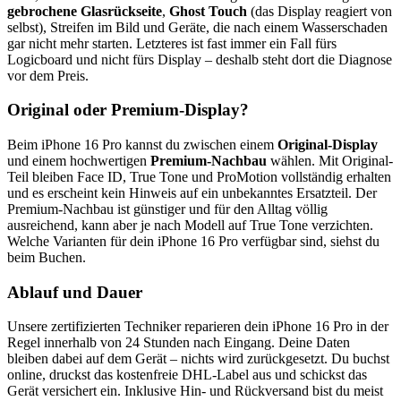
gebrochene Glasrückseite
,
Ghost Touch
(das Display reagiert von
selbst), Streifen im Bild und Geräte, die nach einem Wasserschaden
gar nicht mehr starten. Letzteres ist fast immer ein Fall fürs
Logicboard und nicht fürs Display – deshalb steht dort die Diagnose
vor dem Preis.
Original oder Premium-Display?
Beim
iPhone 16 Pro
kannst du zwischen einem
Original-Display
und einem hochwertigen
Premium-Nachbau
wählen. Mit Original-
Teil bleiben Face ID, True Tone und ProMotion vollständig erhalten
und es erscheint kein Hinweis auf ein unbekanntes Ersatzteil. Der
Premium-Nachbau ist günstiger und für den Alltag völlig
ausreichend, kann aber je nach Modell auf True Tone verzichten.
Welche Varianten für dein
iPhone 16 Pro
verfügbar sind, siehst du
beim Buchen.
Ablauf und Dauer
Unsere zertifizierten Techniker reparieren dein
iPhone 16 Pro
in der
Regel innerhalb von 24 Stunden nach Eingang. Deine Daten
bleiben dabei auf dem Gerät – nichts wird zurückgesetzt. Du buchst
online, druckst das kostenfreie DHL-Label aus und schickst das
Gerät versichert ein. Inklusive Hin- und Rückversand bist du meist