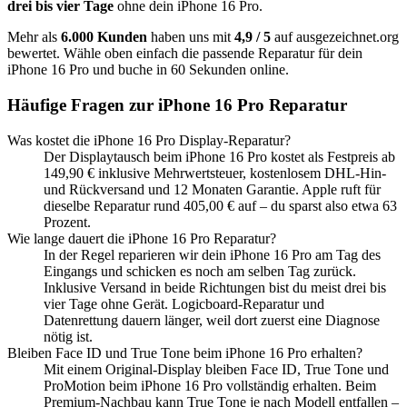
drei bis vier Tage
ohne dein
iPhone 16 Pro
.
Mehr als
6.000 Kunden
haben uns mit
4,9 / 5
auf ausgezeichnet.org
bewertet. Wähle oben einfach die passende Reparatur für dein
iPhone 16 Pro
und buche in 60 Sekunden online.
Häufige Fragen zur
iPhone 16 Pro
Reparatur
Was kostet die iPhone 16 Pro Display-Reparatur?
Der Displaytausch beim iPhone 16 Pro kostet als Festpreis ab
149,90 € inklusive Mehrwertsteuer, kostenlosem DHL-Hin-
und Rückversand und 12 Monaten Garantie. Apple ruft für
dieselbe Reparatur rund 405,00 € auf – du sparst also etwa 63
Prozent.
Wie lange dauert die iPhone 16 Pro Reparatur?
In der Regel reparieren wir dein iPhone 16 Pro am Tag des
Eingangs und schicken es noch am selben Tag zurück.
Inklusive Versand in beide Richtungen bist du meist drei bis
vier Tage ohne Gerät. Logicboard-Reparatur und
Datenrettung dauern länger, weil dort zuerst eine Diagnose
nötig ist.
Bleiben Face ID und True Tone beim iPhone 16 Pro erhalten?
Mit einem Original-Display bleiben Face ID, True Tone und
ProMotion beim iPhone 16 Pro vollständig erhalten. Beim
Premium-Nachbau kann True Tone je nach Modell entfallen –