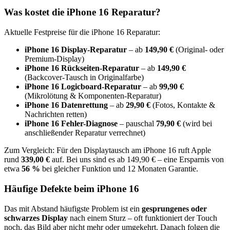
Was kostet die
iPhone 16
Reparatur?
Aktuelle Festpreise für die
iPhone 16
Reparatur:
iPhone 16
Display-Reparatur
– ab
149,90 €
(Original- oder
Premium-Display)
iPhone 16
Rückseiten-Reparatur
– ab
149,90 €
(Backcover-Tausch in Originalfarbe)
iPhone 16
Logicboard-Reparatur
– ab
99,90 €
(Mikrolötung & Komponenten-Reparatur)
iPhone 16
Datenrettung
– ab
29,90 €
(Fotos, Kontakte &
Nachrichten retten)
iPhone 16
Fehler-Diagnose
– pauschal
79,90 €
(wird bei
anschließender Reparatur verrechnet)
Zum Vergleich: Für den Displaytausch am
iPhone 16
ruft Apple
rund
339,00 €
auf. Bei uns sind es ab
149,90 €
– eine Ersparnis von
etwa
56
%
bei gleicher Funktion und 12 Monaten Garantie.
Häufige Defekte beim
iPhone 16
Das mit Abstand häufigste Problem ist ein
gesprungenes oder
schwarzes Display
nach einem Sturz – oft funktioniert der Touch
noch, das Bild aber nicht mehr oder umgekehrt. Danach folgen
die