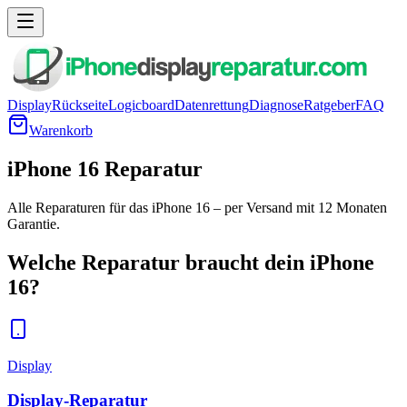
Display
Rückseite
Logicboard
Datenrettung
Diagnose
Ratgeber
FAQ
Warenkorb
iPhone 16 Reparatur
Alle Reparaturen für das iPhone 16 – per Versand mit 12 Monaten
Garantie.
Welche Reparatur braucht dein
iPhone
16
?
Display
Display-Reparatur