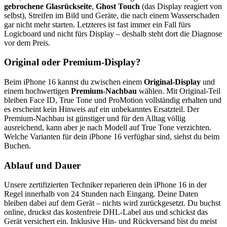
gebrochene Glasrückseite
,
Ghost Touch
(das Display reagiert von
selbst), Streifen im Bild und Geräte, die nach einem Wasserschaden
gar nicht mehr starten. Letzteres ist fast immer ein Fall fürs
Logicboard und nicht fürs Display – deshalb steht dort die Diagnose
vor dem Preis.
Original oder Premium-Display?
Beim
iPhone 16
kannst du zwischen einem
Original-Display
und
einem hochwertigen
Premium-Nachbau
wählen. Mit Original-Teil
bleiben Face ID, True Tone und ProMotion vollständig erhalten und
es erscheint kein Hinweis auf ein unbekanntes Ersatzteil. Der
Premium-Nachbau ist günstiger und für den Alltag völlig
ausreichend, kann aber je nach Modell auf True Tone verzichten.
Welche Varianten für dein
iPhone 16
verfügbar sind, siehst du beim
Buchen.
Ablauf und Dauer
Unsere zertifizierten Techniker reparieren dein
iPhone 16
in der
Regel innerhalb von 24 Stunden nach Eingang. Deine Daten
bleiben dabei auf dem Gerät – nichts wird zurückgesetzt. Du buchst
online, druckst das kostenfreie DHL-Label aus und schickst das
Gerät versichert ein. Inklusive Hin- und Rückversand bist du meist