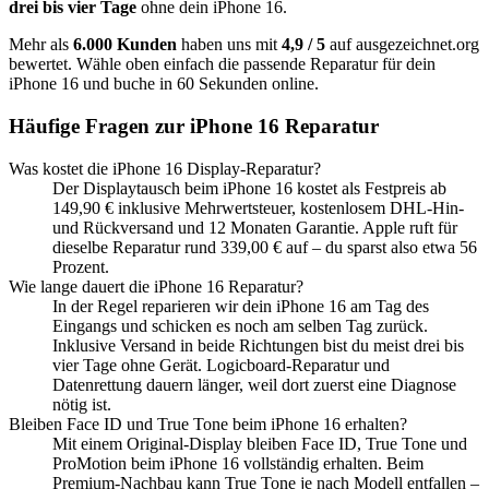
drei bis vier Tage
ohne dein
iPhone 16
.
Mehr als
6.000 Kunden
haben uns mit
4,9 / 5
auf ausgezeichnet.org
bewertet. Wähle oben einfach die passende Reparatur für dein
iPhone 16
und buche in 60 Sekunden online.
Häufige Fragen zur
iPhone 16
Reparatur
Was kostet die iPhone 16 Display-Reparatur?
Der Displaytausch beim iPhone 16 kostet als Festpreis ab
149,90 € inklusive Mehrwertsteuer, kostenlosem DHL-Hin-
und Rückversand und 12 Monaten Garantie. Apple ruft für
dieselbe Reparatur rund 339,00 € auf – du sparst also etwa 56
Prozent.
Wie lange dauert die iPhone 16 Reparatur?
In der Regel reparieren wir dein iPhone 16 am Tag des
Eingangs und schicken es noch am selben Tag zurück.
Inklusive Versand in beide Richtungen bist du meist drei bis
vier Tage ohne Gerät. Logicboard-Reparatur und
Datenrettung dauern länger, weil dort zuerst eine Diagnose
nötig ist.
Bleiben Face ID und True Tone beim iPhone 16 erhalten?
Mit einem Original-Display bleiben Face ID, True Tone und
ProMotion beim iPhone 16 vollständig erhalten. Beim
Premium-Nachbau kann True Tone je nach Modell entfallen –