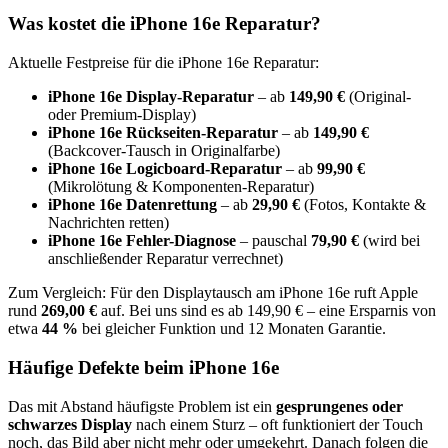
Was kostet die
iPhone 16e
Reparatur?
Aktuelle Festpreise für die
iPhone 16e
Reparatur:
iPhone 16e
Display-Reparatur
– ab
149,90 €
(Original-
oder Premium-Display)
iPhone 16e
Rückseiten-Reparatur
– ab
149,90 €
(Backcover-Tausch in Originalfarbe)
iPhone 16e
Logicboard-Reparatur
– ab
99,90 €
(Mikrolötung & Komponenten-Reparatur)
iPhone 16e
Datenrettung
– ab
29,90 €
(Fotos, Kontakte &
Nachrichten retten)
iPhone 16e
Fehler-Diagnose
– pauschal
79,90 €
(wird bei
anschließender Reparatur verrechnet)
Zum Vergleich: Für den Displaytausch am
iPhone 16e
ruft Apple
rund
269,00 €
auf. Bei uns sind es ab
149,90 €
– eine Ersparnis von
etwa
44
%
bei gleicher Funktion und 12 Monaten Garantie.
Häufige Defekte beim
iPhone 16e
Das mit Abstand häufigste Problem ist ein
gesprungenes oder
schwarzes Display
nach einem Sturz – oft funktioniert der Touch
noch, das Bild aber nicht mehr oder umgekehrt. Danach folgen
die