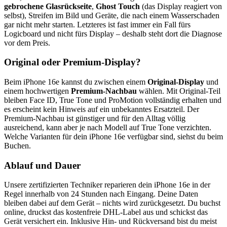
gebrochene Glasrückseite
,
Ghost Touch
(das Display reagiert von
selbst), Streifen im Bild und Geräte, die nach einem Wasserschaden
gar nicht mehr starten. Letzteres ist fast immer ein Fall fürs
Logicboard und nicht fürs Display – deshalb steht dort die Diagnose
vor dem Preis.
Original oder Premium-Display?
Beim
iPhone 16e
kannst du zwischen einem
Original-Display
und
einem hochwertigen
Premium-Nachbau
wählen. Mit Original-Teil
bleiben Face ID, True Tone und ProMotion vollständig erhalten und
es erscheint kein Hinweis auf ein unbekanntes Ersatzteil. Der
Premium-Nachbau ist günstiger und für den Alltag völlig
ausreichend, kann aber je nach Modell auf True Tone verzichten.
Welche Varianten für dein
iPhone 16e
verfügbar sind, siehst du beim
Buchen.
Ablauf und Dauer
Unsere zertifizierten Techniker reparieren dein
iPhone 16e
in der
Regel innerhalb von 24 Stunden nach Eingang. Deine Daten
bleiben dabei auf dem Gerät – nichts wird zurückgesetzt. Du buchst
online, druckst das kostenfreie DHL-Label aus und schickst das
Gerät versichert ein. Inklusive Hin- und Rückversand bist du meist