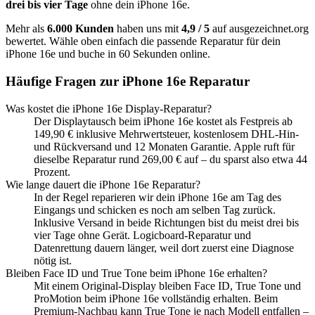
drei bis vier Tage
ohne dein
iPhone 16e
.
Mehr als
6.000 Kunden
haben uns mit
4,9 / 5
auf ausgezeichnet.org
bewertet. Wähle oben einfach die passende Reparatur für dein
iPhone 16e
und buche in 60 Sekunden online.
Häufige Fragen zur
iPhone 16e
Reparatur
Was kostet die iPhone 16e Display-Reparatur?
Der Displaytausch beim iPhone 16e kostet als Festpreis ab
149,90 € inklusive Mehrwertsteuer, kostenlosem DHL-Hin-
und Rückversand und 12 Monaten Garantie. Apple ruft für
dieselbe Reparatur rund 269,00 € auf – du sparst also etwa 44
Prozent.
Wie lange dauert die iPhone 16e Reparatur?
In der Regel reparieren wir dein iPhone 16e am Tag des
Eingangs und schicken es noch am selben Tag zurück.
Inklusive Versand in beide Richtungen bist du meist drei bis
vier Tage ohne Gerät. Logicboard-Reparatur und
Datenrettung dauern länger, weil dort zuerst eine Diagnose
nötig ist.
Bleiben Face ID und True Tone beim iPhone 16e erhalten?
Mit einem Original-Display bleiben Face ID, True Tone und
ProMotion beim iPhone 16e vollständig erhalten. Beim
Premium-Nachbau kann True Tone je nach Modell entfallen –