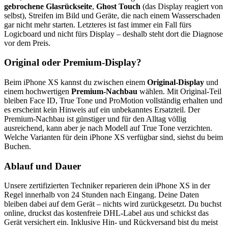
gebrochene Glasrückseite
,
Ghost Touch
(das Display reagiert von
selbst), Streifen im Bild und Geräte, die nach einem Wasserschaden
gar nicht mehr starten. Letzteres ist fast immer ein Fall fürs
Logicboard und nicht fürs Display – deshalb steht dort die Diagnose
vor dem Preis.
Original oder Premium-Display?
Beim
iPhone XS
kannst du zwischen einem
Original-Display
und
einem hochwertigen
Premium-Nachbau
wählen. Mit Original-Teil
bleiben Face ID, True Tone und ProMotion vollständig erhalten und
es erscheint kein Hinweis auf ein unbekanntes Ersatzteil. Der
Premium-Nachbau ist günstiger und für den Alltag völlig
ausreichend, kann aber je nach Modell auf True Tone verzichten.
Welche Varianten für dein
iPhone XS
verfügbar sind, siehst du beim
Buchen.
Ablauf und Dauer
Unsere zertifizierten Techniker reparieren dein
iPhone XS
in der
Regel innerhalb von 24 Stunden nach Eingang. Deine Daten
bleiben dabei auf dem Gerät – nichts wird zurückgesetzt. Du buchst
online, druckst das kostenfreie DHL-Label aus und schickst das
Gerät versichert ein. Inklusive Hin- und Rückversand bist du meist