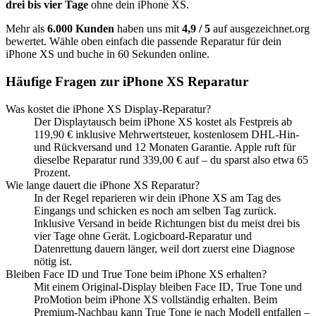
drei bis vier Tage
ohne dein
iPhone XS
.
Mehr als
6.000 Kunden
haben uns mit
4,9 / 5
auf ausgezeichnet.org
bewertet. Wähle oben einfach die passende Reparatur für dein
iPhone XS
und buche in 60 Sekunden online.
Häufige Fragen zur
iPhone XS
Reparatur
Was kostet die iPhone XS Display-Reparatur?
Der Displaytausch beim iPhone XS kostet als Festpreis ab
119,90 € inklusive Mehrwertsteuer, kostenlosem DHL-Hin-
und Rückversand und 12 Monaten Garantie. Apple ruft für
dieselbe Reparatur rund 339,00 € auf – du sparst also etwa 65
Prozent.
Wie lange dauert die iPhone XS Reparatur?
In der Regel reparieren wir dein iPhone XS am Tag des
Eingangs und schicken es noch am selben Tag zurück.
Inklusive Versand in beide Richtungen bist du meist drei bis
vier Tage ohne Gerät. Logicboard-Reparatur und
Datenrettung dauern länger, weil dort zuerst eine Diagnose
nötig ist.
Bleiben Face ID und True Tone beim iPhone XS erhalten?
Mit einem Original-Display bleiben Face ID, True Tone und
ProMotion beim iPhone XS vollständig erhalten. Beim
Premium-Nachbau kann True Tone je nach Modell entfallen –