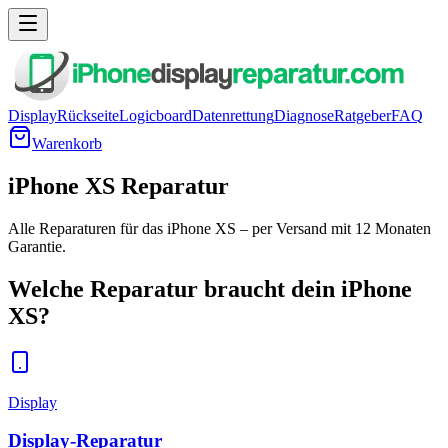
Display
Rückseite
Logicboard
Datenrettung
Diagnose
Ratgeber
FAQ
Warenkorb
iPhone XS Reparatur
Alle Reparaturen für das iPhone XS – per Versand mit 12 Monaten
Garantie.
Welche Reparatur braucht dein
iPhone
XS
?
Display
Display-Reparatur