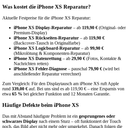
Was kostet die
iPhone XS
Reparatur?
Aktuelle Festpreise für die
iPhone XS
Reparatur:
iPhone XS
Display-Reparatur
– ab
119,90 €
(Original- oder
Premium-Display)
iPhone XS
Rückseiten-Reparatur
– ab
119,90 €
(Backcover-Tausch in Originalfarbe)
iPhone XS
Logicboard-Reparatur
– ab
99,90 €
(Mikrolötung & Komponenten-Reparatur)
iPhone XS
Datenrettung
– ab
29,90 €
(Fotos, Kontakte &
Nachrichten retten)
iPhone XS
Fehler-Diagnose
– pauschal
79,90 €
(wird bei
anschließender Reparatur verrechnet)
Zum Vergleich: Für den Displaytausch am
iPhone XS
ruft Apple
rund
339,00 €
auf. Bei uns sind es ab
119,90 €
– eine Ersparnis von
etwa
65
%
bei gleicher Funktion und 12 Monaten Garantie.
Häufige Defekte beim
iPhone XS
Das mit Abstand häufigste Problem ist ein
gesprungenes oder
schwarzes Display
nach einem Sturz – oft funktioniert der Touch
noch, das Bild aber nicht mehr oder umgekehrt. Danach folgen
die