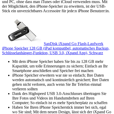
und PC, ohne dass man iTunes oder iCloud verwenden muss. Mit
der Möglichkeit, den iPhone-Speicher zu erweitern, ist der USB-
Stick ein unverzichtbares Accessoire für jede:n iPhone Benutzer:in.
SanDisk iXpand Go Flash-Laufwerk
iPhone Speicher 128 GB (iPad kompatibel, automatisches Backup,
Schlüsselanhänger-Funktion, USB 3.0, iXpand App), Schwarz
Mit dem iPhone Speicher haben Sie bis zu 128 GB mehr
Kapazität, um tolle Erinnerungen zu sichern; Einfach an Ihr
Smartphone anschließen und Speicher frei machen
iPhone Speicher erweitern war nie so einfach; Ihre Daten
werden automatisch und kontinuierlich gesichert; Ihre Daten
gehen nicht verloren, auch wenn Sie Ihr Telefon einmal
verlieren sollten
Dank des Highspeed USB 3.0-Anschlusses übertragen Sie
Ihre Fotos und Videos im Handumdrehen auf Ihren
Computer; So einfach ist es mehr Speicherplatz zu schaffen
Haben Sie Ihren iPhone Speicherstick immer bei sich, egal
wo Sie sind; Mit dem neuen Design, lässt sich der iXpand Go