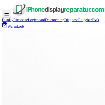
Display
Rückseite
Logicboard
Datenrettung
Diagnose
Ratgeber
FAQ
Warenkorb