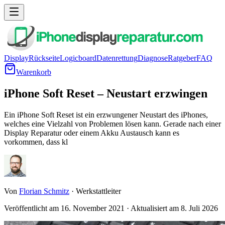
Display
Rückseite
Logicboard
Datenrettung
Diagnose
Ratgeber
FAQ
Warenkorb
iPhone Soft Reset – Neustart erzwingen
Ein iPhone Soft Reset ist ein erzwungener Neustart des iPhones,
welches eine Vielzahl von Problemen lösen kann. Gerade nach einer
Display Reparatur oder einem Akku Austausch kann es
vorkommen, dass kl
Von
Florian Schmitz
·
Werkstattleiter
Veröffentlicht am
16. November 2021
·
Aktualisiert am
8. Juli 2026