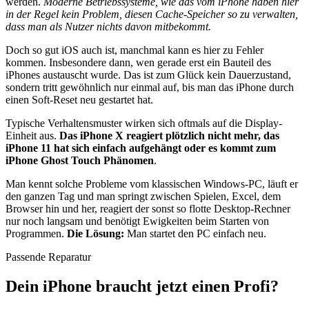
werden.
Moderne Betriebssysteme, wie das vom iPhone haben hier
in der Regel kein Problem, diesen Cache-Speicher so zu verwalten,
dass man als Nutzer nichts davon mitbekommt.
Doch so gut iOS auch ist, manchmal kann es hier zu Fehler
kommen. Insbesondere dann, wen gerade erst ein Bauteil des
iPhones austauscht wurde. Das ist zum Glück kein Dauerzustand,
sondern tritt gewöhnlich nur einmal auf, bis man das iPhone durch
einen Soft-Reset neu gestartet hat.
Typische Verhaltensmuster wirken sich oftmals auf die Display-
Einheit aus.
Das iPhone X reagiert plötzlich nicht mehr,
das
iPhone 11 hat sich einfach aufgehängt oder es kommt zum
iPhone Ghost Touch Phänomen
.
Man kennt solche Probleme vom klassischen Windows-PC, läuft er
den ganzen Tag und man springt zwischen Spielen, Excel, dem
Browser hin und her, reagiert der sonst so flotte Desktop-Rechner
nur noch langsam und benötigt Ewigkeiten beim Starten von
Programmen.
Die Lösung:
Man startet den PC einfach neu.
Passende Reparatur
Dein iPhone braucht jetzt einen Profi?