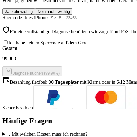
Wenn ja, gehen wir besonders behutsam vor, damit wir dein Gerät nic
Ja, sehr wichtig
Nein, nicht wichtig
Sperrcode Ihres iPhones
*
Für eine vollständige Diagnose benötigen wir Zugriff auf iOS. Ih
Ich habe keinen Sperrcode auf dem Gerät
Gesamt
99,90
€
Diagnose buchen (99,90 €)
Bezahlung flexibel:
30 Tage später
mit Klarna oder in
6/12 Mona
Sicher bezahlen
Häufige Fragen
⌄
Mit welchen Kosten muss ich rechnen?