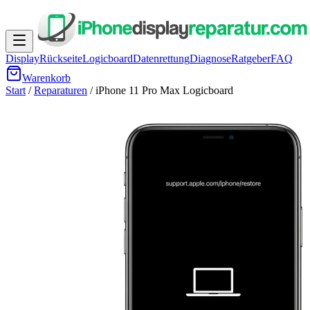
Display
Rückseite
Logicboard
Datenrettung
Diagnose
Ratgeber
FAQ
Warenkorb
Start
/
Reparaturen
/
iPhone 11 Pro Max
Logicboard