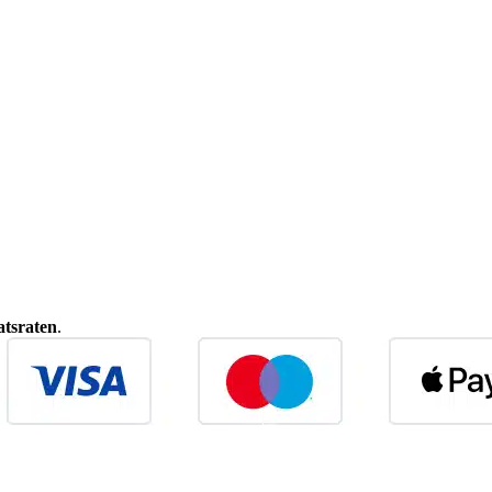
tsraten
.