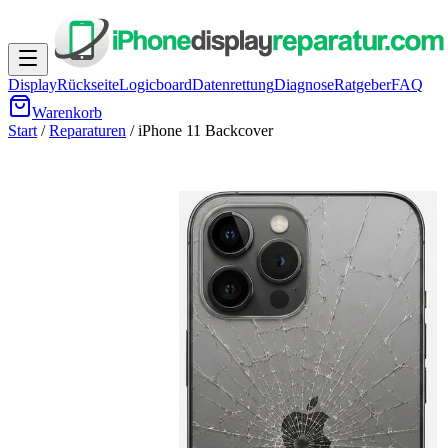
Display
Rückseite
Logicboard
Datenrettung
Diagnose
Ratgeber
FAQ
Warenkorb
Start
/
Reparaturen
/
iPhone 11
Backcover