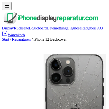
Display
Rückseite
Logicboard
Datenrettung
Diagnose
Ratgeber
FAQ
Warenkorb
Start
/
Reparaturen
/
iPhone 12
Backcover