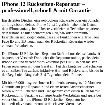
iPhone 12
Rückseiten-Reparatur
–
professionell, schnell & mit Garantie
Ein defektes Display, eine gebrochene Rückseite oder ein Schaden
am Logicboard deines
iPhone 12
ist ärgerlich – aber kein Grund,
dein iPhone aufzugeben. Unsere zertifizierten Techniker reparieren
dein
iPhone 12
mit hochwertigen Original- oder Premium-
Ersatzteilen und sorgen dafür, dass alle Funktionen wie True Tone,
Face ID und 3D Touch nach der
Rückseiten-Reparatur
wieder
einwandfrei arbeiten.
Die
iPhone 12
Rückseiten-Reparatur
läuft bei uns deutschlandweit
bequem per Versand: Du buchst die Reparatur online, packst dein
iPhone ein und versendest es kostenlos per DHL. In den meisten
Fällen reparieren wir dein Gerät am Tag des Eingangs und schicken
es am selben Tag zurück. Inklusive Hin- und Rückversand bist du in
der Regel nicht länger als 3–4 Tage ohne dein iPhone.
Mit über 6.000 ausgezeichneten Kundenbewertungen, 12 Monaten
Garantie auf jede Reparatur und einem festen Ansprechpartner
bieten wir dir Sicherheit und Transparenz vom ersten Klick bis zur
Rücksendung. Verzichte auf teure Apple-Werkstätten und spare bei
voller Qualität – die
iPhone 12
Rückseiten-Reparatur
bei
iphonedisplayreparatur.com ist die clevere Alternative.