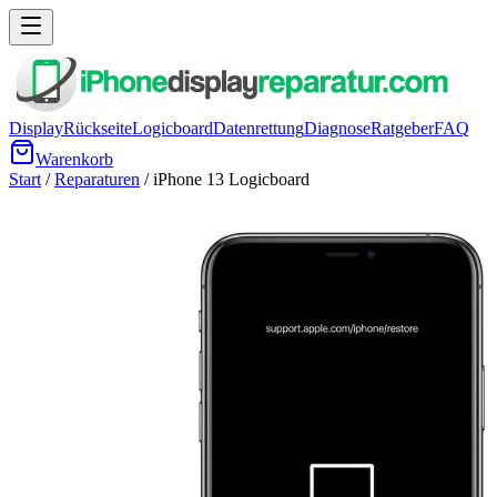
Display
Rückseite
Logicboard
Datenrettung
Diagnose
Ratgeber
FAQ
Warenkorb
Start
/
Reparaturen
/
iPhone 13
Logicboard