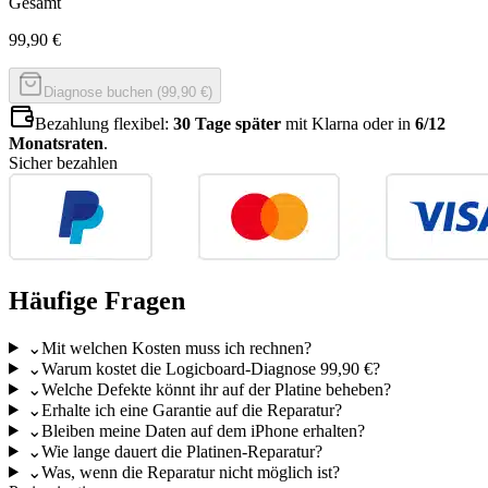
Gesamt
99,90
€
Diagnose buchen (99,90 €)
Bezahlung flexibel:
30 Tage später
mit Klarna oder in
6/12
Monatsraten
.
Sicher bezahlen
Häufige Fragen
⌄
Mit welchen Kosten muss ich rechnen?
⌄
Warum kostet die Logicboard-Diagnose 99,90 €?
⌄
Welche Defekte könnt ihr auf der Platine beheben?
⌄
Erhalte ich eine Garantie auf die Reparatur?
⌄
Bleiben meine Daten auf dem iPhone erhalten?
⌄
Wie lange dauert die Platinen-Reparatur?
⌄
Was, wenn die Reparatur nicht möglich ist?