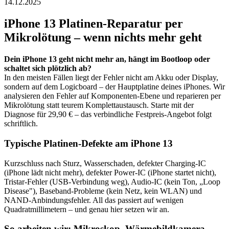
14.12.2025
iPhone 13
Platinen-Reparatur per
Mikrolötung – wenn nichts mehr geht
Dein
iPhone 13
geht nicht mehr an, hängt im Bootloop oder
schaltet sich plötzlich ab?
In den meisten Fällen liegt der Fehler nicht am Akku oder Display,
sondern auf dem Logicboard – der Hauptplatine deines iPhones. Wir
analysieren den Fehler auf Komponenten-Ebene und reparieren per
Mikrolötung statt teurem Komplettaustausch. Starte mit der
Diagnose für 29,90 € – das verbindliche Festpreis-Angebot folgt
schriftlich.
Typische Platinen-Defekte am
iPhone 13
Kurzschluss nach Sturz, Wasserschaden, defekter Charging-IC
(iPhone lädt nicht mehr), defekter Power-IC (iPhone startet nicht),
Tristar-Fehler (USB-Verbindung weg), Audio-IC (kein Ton, „Loop
Disease"), Baseband-Probleme (kein Netz, kein WLAN) und
NAND-Anbindungsfehler. All das passiert auf wenigen
Quadratmillimetern – und genau hier setzen wir an.
So arbeiten wir: Mikroskop, Wärmebildkamera,