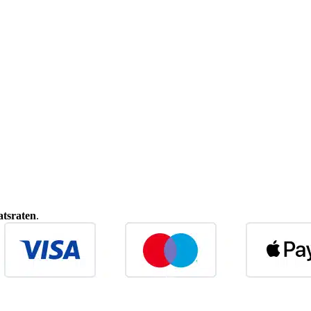
tsraten
.