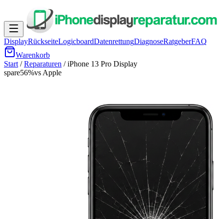
Display
Rückseite
Logicboard
Datenrettung
Diagnose
Ratgeber
FAQ
Warenkorb
Start
/
Reparaturen
/
iPhone 13 Pro
Display
spare
56
%
vs Apple