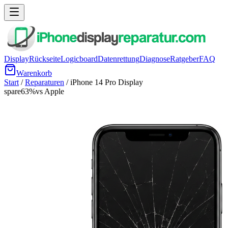
Display
Rückseite
Logicboard
Datenrettung
Diagnose
Ratgeber
FAQ
Warenkorb
Start
/
Reparaturen
/
iPhone 14 Pro
Display
spare
63
%
vs Apple