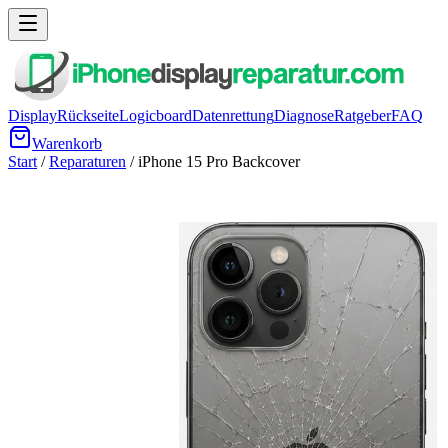
Display
Rückseite
Logicboard
Datenrettung
Diagnose
Ratgeber
FAQ
Warenkorb
Start
/
Reparaturen
/
iPhone 15 Pro
Backcover