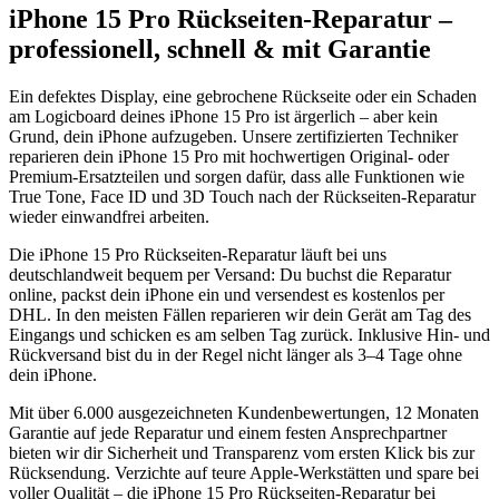
iPhone 15 Pro
Rückseiten-Reparatur
–
professionell, schnell & mit Garantie
Ein defektes Display, eine gebrochene Rückseite oder ein Schaden
am Logicboard deines
iPhone 15 Pro
ist ärgerlich – aber kein
Grund, dein iPhone aufzugeben. Unsere zertifizierten Techniker
reparieren dein
iPhone 15 Pro
mit hochwertigen Original- oder
Premium-Ersatzteilen und sorgen dafür, dass alle Funktionen wie
True Tone, Face ID und 3D Touch nach der
Rückseiten-Reparatur
wieder einwandfrei arbeiten.
Die
iPhone 15 Pro
Rückseiten-Reparatur
läuft bei uns
deutschlandweit bequem per Versand: Du buchst die Reparatur
online, packst dein iPhone ein und versendest es kostenlos per
DHL. In den meisten Fällen reparieren wir dein Gerät am Tag des
Eingangs und schicken es am selben Tag zurück. Inklusive Hin- und
Rückversand bist du in der Regel nicht länger als 3–4 Tage ohne
dein iPhone.
Mit über 6.000 ausgezeichneten Kundenbewertungen, 12 Monaten
Garantie auf jede Reparatur und einem festen Ansprechpartner
bieten wir dir Sicherheit und Transparenz vom ersten Klick bis zur
Rücksendung. Verzichte auf teure Apple-Werkstätten und spare bei
voller Qualität – die
iPhone 15 Pro
Rückseiten-Reparatur
bei