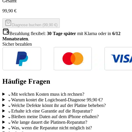
Gesamt
99,90
€
Diagnose buchen (99,90 €)
Bezahlung flexibel:
30 Tage später
mit Klarna oder in
6/12
Monatsraten
.
Sicher bezahlen
Häufige Fragen
⌄
Mit welchen Kosten muss ich rechnen?
⌄
Warum kostet die Logicboard-Diagnose 99,90 €?
⌄
Welche Defekte könnt ihr auf der Platine beheben?
⌄
Erhalte ich eine Garantie auf die Reparatur?
⌄
Bleiben meine Daten auf dem iPhone erhalten?
⌄
Wie lange dauert die Platinen-Reparatur?
⌄
Was, wenn die Reparatur nicht möglich ist?