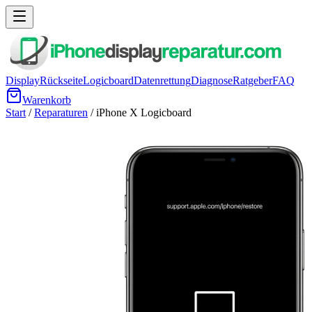
Display
Rückseite
Logicboard
Datenrettung
Diagnose
Ratgeber
FAQ
Warenkorb
Start
/
Reparaturen
/
iPhone X
Logicboard