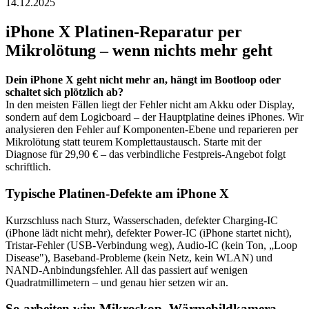
14.12.2025
iPhone X
Platinen-Reparatur per
Mikrolötung – wenn nichts mehr geht
Dein
iPhone X
geht nicht mehr an, hängt im Bootloop oder
schaltet sich plötzlich ab?
In den meisten Fällen liegt der Fehler nicht am Akku oder Display,
sondern auf dem Logicboard – der Hauptplatine deines iPhones. Wir
analysieren den Fehler auf Komponenten-Ebene und reparieren per
Mikrolötung statt teurem Komplettaustausch. Starte mit der
Diagnose für 29,90 € – das verbindliche Festpreis-Angebot folgt
schriftlich.
Typische Platinen-Defekte am
iPhone X
Kurzschluss nach Sturz, Wasserschaden, defekter Charging-IC
(iPhone lädt nicht mehr), defekter Power-IC (iPhone startet nicht),
Tristar-Fehler (USB-Verbindung weg), Audio-IC (kein Ton, „Loop
Disease"), Baseband-Probleme (kein Netz, kein WLAN) und
NAND-Anbindungsfehler. All das passiert auf wenigen
Quadratmillimetern – und genau hier setzen wir an.
So arbeiten wir: Mikroskop, Wärmebildkamera,