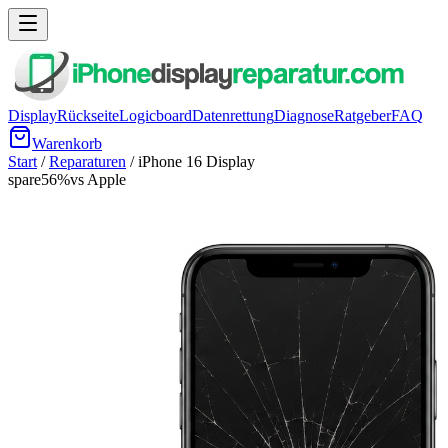
Display
Rückseite
Logicboard
Datenrettung
Diagnose
Ratgeber
FAQ
Warenkorb
Start
/
Reparaturen
/
iPhone 16
Display
spare
56
%
vs Apple