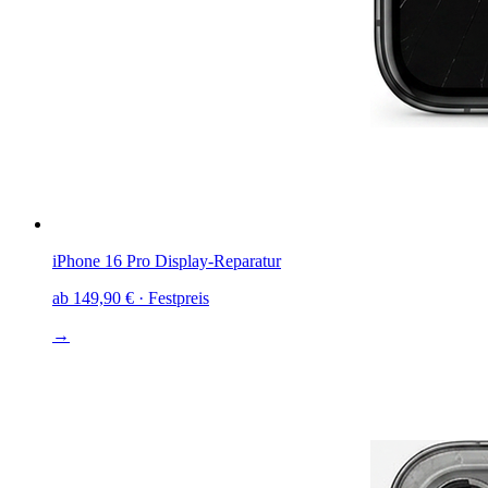
iPhone 16 Pro
Display-Reparatur
ab
149,90 €
· Festpreis
→