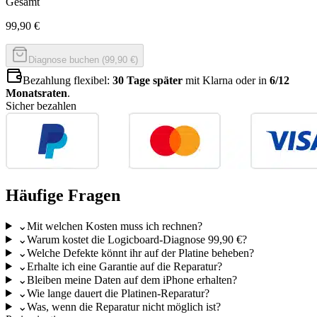
Gesamt
99,90
€
Diagnose buchen (99,90 €)
Bezahlung flexibel:
30 Tage später
mit Klarna oder in
6/12
Monatsraten
.
Sicher bezahlen
Häufige Fragen
⌄
Mit welchen Kosten muss ich rechnen?
⌄
Warum kostet die Logicboard-Diagnose 99,90 €?
⌄
Welche Defekte könnt ihr auf der Platine beheben?
⌄
Erhalte ich eine Garantie auf die Reparatur?
⌄
Bleiben meine Daten auf dem iPhone erhalten?
⌄
Wie lange dauert die Platinen-Reparatur?
⌄
Was, wenn die Reparatur nicht möglich ist?