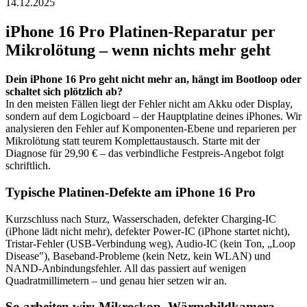
14.12.2025
iPhone 16 Pro
Platinen-Reparatur per
Mikrolötung – wenn nichts mehr geht
Dein
iPhone 16 Pro
geht nicht mehr an, hängt im Bootloop oder
schaltet sich plötzlich ab?
In den meisten Fällen liegt der Fehler nicht am Akku oder Display,
sondern auf dem Logicboard – der Hauptplatine deines iPhones. Wir
analysieren den Fehler auf Komponenten-Ebene und reparieren per
Mikrolötung statt teurem Komplettaustausch. Starte mit der
Diagnose für 29,90 € – das verbindliche Festpreis-Angebot folgt
schriftlich.
Typische Platinen-Defekte am
iPhone 16 Pro
Kurzschluss nach Sturz, Wasserschaden, defekter Charging-IC
(iPhone lädt nicht mehr), defekter Power-IC (iPhone startet nicht),
Tristar-Fehler (USB-Verbindung weg), Audio-IC (kein Ton, „Loop
Disease"), Baseband-Probleme (kein Netz, kein WLAN) und
NAND-Anbindungsfehler. All das passiert auf wenigen
Quadratmillimetern – und genau hier setzen wir an.
So arbeiten wir: Mikroskop, Wärmebildkamera,