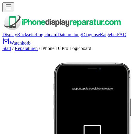
Display
Rückseite
Logicboard
Datenrettung
Diagnose
Ratgeber
FAQ
Warenkorb
Start
/
Reparaturen
/
iPhone 16 Pro
Logicboard