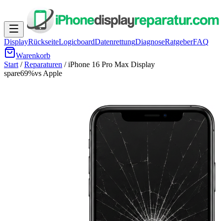
Display
Rückseite
Logicboard
Datenrettung
Diagnose
Ratgeber
FAQ
Warenkorb
Start
/
Reparaturen
/
iPhone 16 Pro Max
Display
spare
69
%
vs Apple