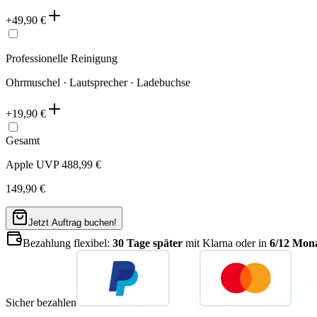
+
49,90
€
Professionelle Reinigung
Ohrmuschel · Lautsprecher · Ladebuchse
+
19,90
€
Gesamt
Apple UVP
488,99
€
149,90
€
Jetzt Auftrag buchen!
Bezahlung flexibel:
30 Tage später
mit Klarna oder in
6/12 Mona
Sicher bezahlen