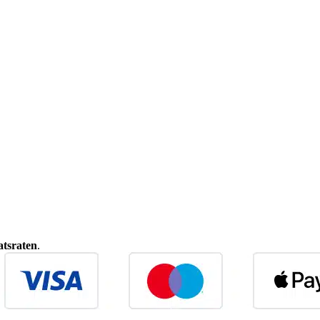
tsraten
.