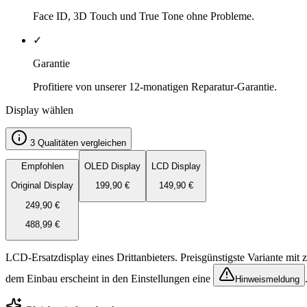
Face ID, 3D Touch und True Tone ohne Probleme.
✓
Garantie
Profitiere von unserer 12-monatigen Reparatur-Garantie.
Display wählen
3 Qualitäten vergleichen
Empfohlen
OLED Display
LCD Display
Original Display
199,90
€
149,90
€
249,90
€
488,99
€
LCD-Ersatzdisplay eines Drittanbieters. Preisgünstigste Variante mit
dem Einbau erscheint in den Einstellungen eine
Hinweismeldung