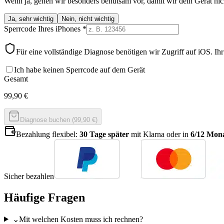
Wenn ja, gehen wir besonders behutsam vor, damit wir dein Gerät nic
Ja, sehr wichtig
Nein, nicht wichtig
Sperrcode Ihres iPhones
*
Für eine vollständige Diagnose benötigen wir Zugriff auf iOS. Ih
Ich habe keinen Sperrcode auf dem Gerät
Gesamt
99,90
€
Diagnose buchen (99,90 €)
Bezahlung flexibel:
30 Tage später
mit Klarna oder in
6/12 Mona
Sicher bezahlen
Häufige Fragen
⌄
Mit welchen Kosten muss ich rechnen?