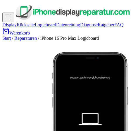
Display
Rückseite
Logicboard
Datenrettung
Diagnose
Ratgeber
FAQ
Warenkorb
Start
/
Reparaturen
/
iPhone 16 Pro Max
Logicboard