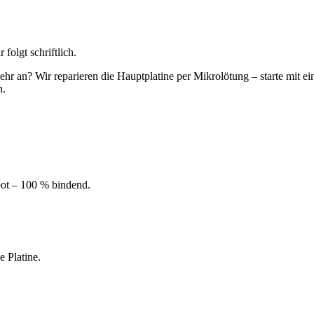
r
folgt schriftlich.
r an? Wir reparieren die Hauptplatine per Mikrolötung – starte mit ein
n.
bot – 100 % bindend.
 Platine.