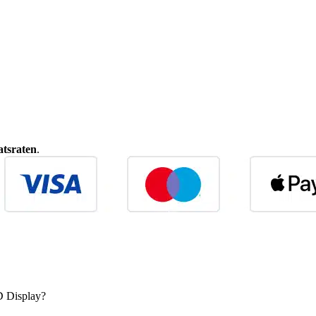
tsraten
.
D Display?