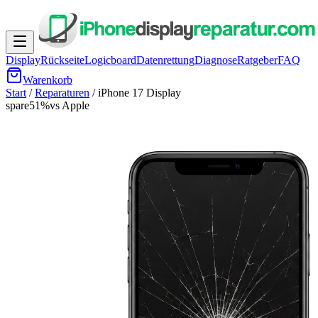
Display
Rückseite
Logicboard
Datenrettung
Diagnose
Ratgeber
FAQ
Warenkorb
Start
/
Reparaturen
/
iPhone 17
Display
spare
51
%
vs Apple