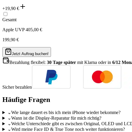
+
19,90
€
Gesamt
Apple UVP
405,00
€
199,90
€
Jetzt Auftrag buchen!
Bezahlung flexibel:
30 Tage später
mit Klarna oder in
6/12 Mona
Sicher bezahlen
Häufige Fragen
⌄
Wie lange dauert es bis ich mein iPhone wieder bekomme?
⌄
Wann ist die Display-Reparatur für mich richtig?
⌄
Welche Unterschiede gibt es zwischen Original, OLED und LC
⌄
Wird meine Face ID & True Tone noch weiter funktionieren?