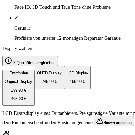
Face ID, 3D Touch und True Tone ohne Probleme.
✓
Garantie
Profitiere von unserer 12-monatigen Reparatur-Garantie.
Display wählen
3 Qualitäten vergleichen
Empfohlen
OLED Display
LCD Display
Original Display
249,90
€
199,90
€
299,90
€
405,00
€
LCD-Ersatzdisplay eines Drittanbieters. Preisgünstigste Variante mit
dem Einbau erscheint in den Einstellungen eine
Hinweismeldung