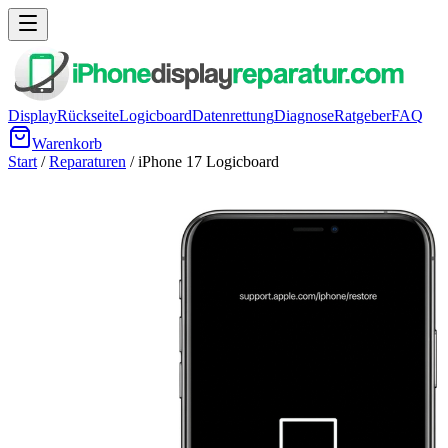
Display
Rückseite
Logicboard
Datenrettung
Diagnose
Ratgeber
FAQ
Warenkorb
Start
/
Reparaturen
/
iPhone 17
Logicboard