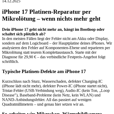
14.12.2025
iPhone 17
Platinen-Reparatur per
Mikrolötung – wenn nichts mehr geht
Dein
iPhone 17
geht nicht mehr an, hängt im Bootloop oder
schaltet sich plötzlich ab?
In den meisten Fällen liegt der Fehler nicht am Akku oder Display,
sondern auf dem Logicboard – der Hauptplatine deines iPhones. Wir
analysieren den Fehler auf Komponenten-Ebene und reparieren per
Mikrolötung statt teurem Komplettaustausch. Starte mit der
Diagnose für 29,90 € – das verbindliche Festpreis-Angebot folgt
schriftlich.
Typische Platinen-Defekte am
iPhone 17
Kurzschluss nach Sturz, Wasserschaden, defekter Charging-IC
(iPhone lädt nicht mehr), defekter Power-IC (iPhone startet nicht),
Tristar-Fehler (USB-Verbindung weg), Audio-IC (kein Ton, „Loop
Disease"), Baseband-Probleme (kein Netz, kein WLAN) und
NAND-Anbindungsfehler. All das passiert auf wenigen
Quadratmillimetern – und genau hier setzen wir an.
So arbeiten wir: Mikroskop, Wärmebildkamera,