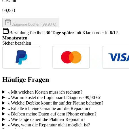
Gesamt
99,90
€
Diagnose buchen (99,90 €)
Bezahlung flexibel:
30 Tage später
mit Klarna oder in
6/12
Monatsraten
.
Sicher bezahlen
Häufige Fragen
⌄
Mit welchen Kosten muss ich rechnen?
⌄
Warum kostet die Logicboard-Diagnose 99,90 €?
⌄
Welche Defekte könnt ihr auf der Platine beheben?
⌄
Erhalte ich eine Garantie auf die Reparatur?
⌄
Bleiben meine Daten auf dem iPhone erhalten?
⌄
Wie lange dauert die Platinen-Reparatur?
⌄
Was, wenn die Reparatur nicht möglich ist?