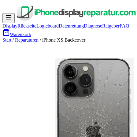
Display
Rückseite
Logicboard
Datenrettung
Diagnose
Ratgeber
FAQ
Warenkorb
Start
/
Reparaturen
/
iPhone XS
Backcover