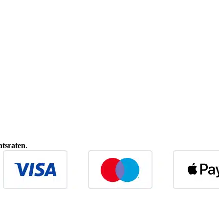
tsraten
.