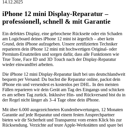
14.12.2025
iPhone 12 mini
Display-Reparatur
–
professionell, schnell & mit Garantie
Ein defektes Display, eine gebrochene Rückseite oder ein Schaden
am Logicboard deines
iPhone 12 mini
ist ärgerlich – aber kein
Grund, dein iPhone aufzugeben. Unsere zertifizierten Techniker
reparieren dein
iPhone 12 mini
mit hochwertigen Original- oder
Premium-Ersatzteilen und sorgen dafür, dass alle Funktionen wie
True Tone, Face ID und 3D Touch nach der
Display-Reparatur
wieder einwandfrei arbeiten.
Die
iPhone 12 mini
Display-Reparatur
läuft bei uns deutschlandweit
bequem per Versand: Du buchst die Reparatur online, packst dein
iPhone ein und versendest es kostenlos per DHL. In den meisten
Fällen reparieren wir dein Gerät am Tag des Eingangs und schicken
es am selben Tag zurück. Inklusive Hin- und Rückversand bist du in
der Regel nicht länger als 3–4 Tage ohne dein iPhone.
Mit über 6.000 ausgezeichneten Kundenbewertungen, 12 Monaten
Garantie auf jede Reparatur und einem festen Ansprechpartner
bieten wir dir Sicherheit und Transparenz vom ersten Klick bis zur
Rücksendung. Verzichte auf teure Apple-Werkstätten und spare bei