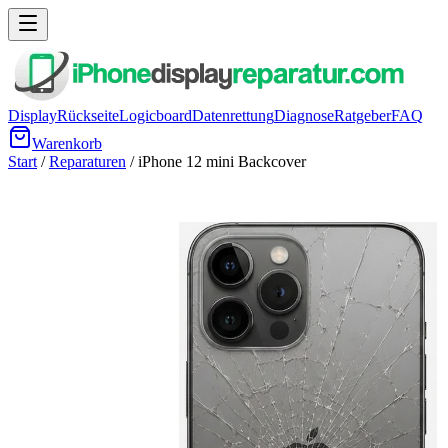
Display
Rückseite
Logicboard
Datenrettung
Diagnose
Ratgeber
FAQ
Warenkorb
Start
/
Reparaturen
/
iPhone 12 mini
Backcover