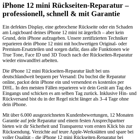
iPhone 12 mini
Rückseiten-Reparatur
–
professionell, schnell & mit Garantie
Ein defektes Display, eine gebrochene Rückseite oder ein Schaden
am Logicboard deines
iPhone 12 mini
ist ärgerlich – aber kein
Grund, dein iPhone aufzugeben. Unsere zertifizierten Techniker
reparieren dein
iPhone 12 mini
mit hochwertigen Original- oder
Premium-Ersatzteilen und sorgen dafür, dass alle Funktionen wie
True Tone, Face ID und 3D Touch nach der
Rückseiten-Reparatur
wieder einwandfrei arbeiten.
Die
iPhone 12 mini
Rückseiten-Reparatur
läuft bei uns
deutschlandweit bequem per Versand: Du buchst die Reparatur
online, packst dein iPhone ein und versendest es kostenlos per
DHL. In den meisten Fällen reparieren wir dein Gerät am Tag des
Eingangs und schicken es am selben Tag zurück. Inklusive Hin- und
Rückversand bist du in der Regel nicht länger als 3–4 Tage ohne
dein iPhone.
Mit über 6.000 ausgezeichneten Kundenbewertungen, 12 Monaten
Garantie auf jede Reparatur und einem festen Ansprechpartner
bieten wir dir Sicherheit und Transparenz vom ersten Klick bis zur
Rücksendung. Verzichte auf teure Apple-Werkstätten und spare bei
voller Qualität – die
iPhone 12 mini
Rückseiten-Reparatur
bei