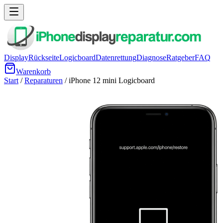
Display
Rückseite
Logicboard
Datenrettung
Diagnose
Ratgeber
FAQ
Warenkorb
Start
/
Reparaturen
/
iPhone 12 mini
Logicboard