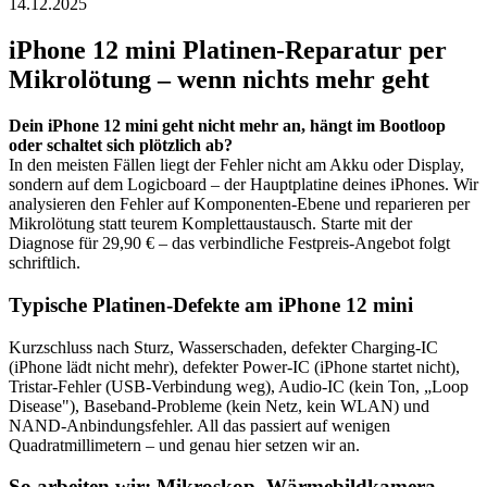
14.12.2025
iPhone 12 mini
Platinen-Reparatur per
Mikrolötung – wenn nichts mehr geht
Dein
iPhone 12 mini
geht nicht mehr an, hängt im Bootloop
oder schaltet sich plötzlich ab?
In den meisten Fällen liegt der Fehler nicht am Akku oder Display,
sondern auf dem Logicboard – der Hauptplatine deines iPhones. Wir
analysieren den Fehler auf Komponenten-Ebene und reparieren per
Mikrolötung statt teurem Komplettaustausch. Starte mit der
Diagnose für 29,90 € – das verbindliche Festpreis-Angebot folgt
schriftlich.
Typische Platinen-Defekte am
iPhone 12 mini
Kurzschluss nach Sturz, Wasserschaden, defekter Charging-IC
(iPhone lädt nicht mehr), defekter Power-IC (iPhone startet nicht),
Tristar-Fehler (USB-Verbindung weg), Audio-IC (kein Ton, „Loop
Disease"), Baseband-Probleme (kein Netz, kein WLAN) und
NAND-Anbindungsfehler. All das passiert auf wenigen
Quadratmillimetern – und genau hier setzen wir an.
So arbeiten wir: Mikroskop, Wärmebildkamera,