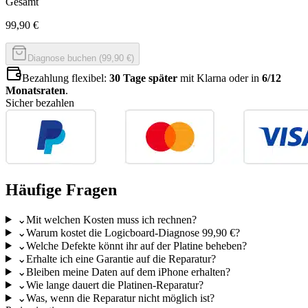
Gesamt
99,90
€
Diagnose buchen (99,90 €)
Bezahlung flexibel:
30 Tage später
mit Klarna oder in
6/12
Monatsraten
.
Sicher bezahlen
Häufige Fragen
⌄
Mit welchen Kosten muss ich rechnen?
⌄
Warum kostet die Logicboard-Diagnose 99,90 €?
⌄
Welche Defekte könnt ihr auf der Platine beheben?
⌄
Erhalte ich eine Garantie auf die Reparatur?
⌄
Bleiben meine Daten auf dem iPhone erhalten?
⌄
Wie lange dauert die Platinen-Reparatur?
⌄
Was, wenn die Reparatur nicht möglich ist?